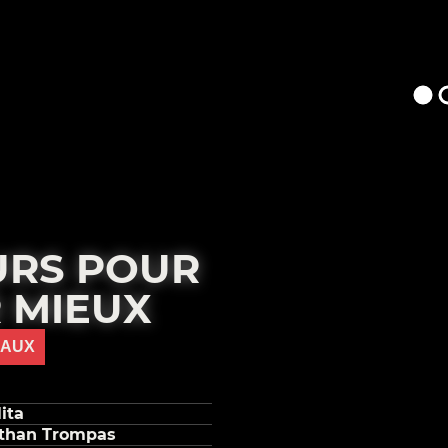
URS POUR
 MIEUX
IAUX
ita
than Trompas