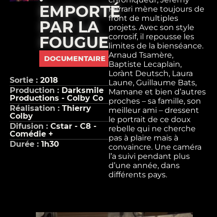
EMPORTÉ
Ferrari mène toujours de
front de multiples
PAR LA
projets. Avec son style
corrosif, il repousse les
FOUGUE
limites de la bienséance.
Arnaud Tsamère,
DOCUMENTAIRE
Baptiste Lecaplain,
Lorànt Deutsch, Laura
Sortie :
2018
Laune, Guillaume Bats,
Production :
Darksmile
Mamane et bien d’autres
Productions - Colby Co
proches – sa famille, son
Réalisation :
Thierry
meilleur ami – dressent
Colby
le portrait de ce doux
Difusion :
Cstar - C8 -
rebelle qui ne cherche
Comédie +
pas à plaire mais à
Durée :
1h30
convaincre. Une caméra
l’a suivi pendant plus
d’une année, dans
différents pays.