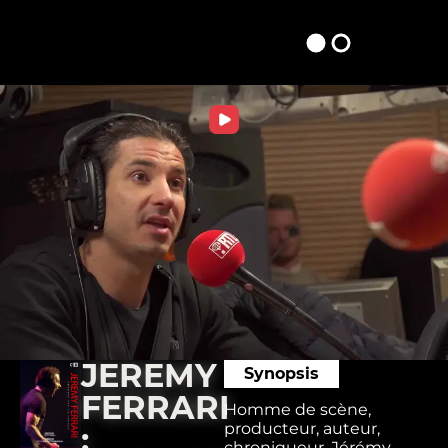
JEREMY
Synopsis
FERRARI
Homme de scène,
producteur, auteur,
:
chroniqueur, Jérémy