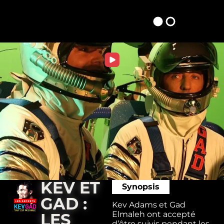
KEV ET
Synopsis
GAD :
Kev Adams et Gad
Elmaleh ont accepté
LES
d’être suivis pendant les