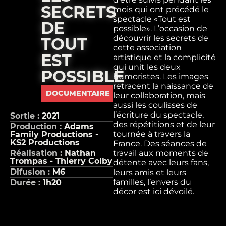
SECRETS
mois qui ont précédé le
spectacle «Tout est
DE
possible». L’occasion de
découvrir les secrets de
TOUT
cette association
EST
artistique et la complicité
qui unit les deux
POSSIBLE
humoristes. Les images
retracent la naissance de
DOCUMENTAIRE
leur collaboration, mais
aussi les coulisses de
l’écriture du spectacle,
Sortie :
2021
des répétitions et de leur
Production :
Adams
tournée à travers la
Family Productions -
KS2 Productions
France. Des séances de
Réalisation :
Nathan
travail aux moments de
Trompas - Thierry Colby
détente avec leurs fans,
Difusion :
M6
leurs amis et leurs
familles, l’envers du
Durée :
1h20
décor est ici dévoilé.